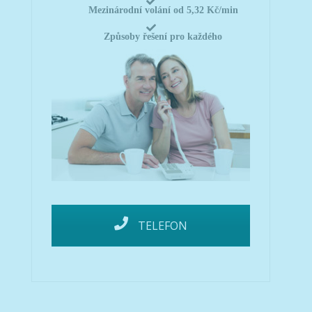
Mezinárodní volání od 5,32 Kč/min
Způsoby řešení pro každého
TELEFON