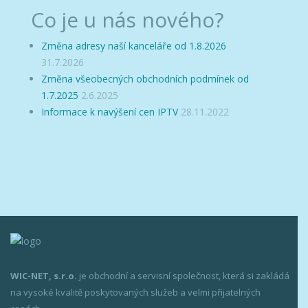
Co je u nás nového?
Změna adresy naší kanceláře od 1.8.2026
31.7.2026
Změna všeobecných obchodních podmínek od
1.7.2025
2.6.2025
Informace k navýšení cen IPTV
28.11.2022
patek philippe replica
WIC-NET, s.r.o.
je obchodní a servisní společnost, která si zakládá
na vysoké kvalitě poskytovaných služeb a velmi přijatelných