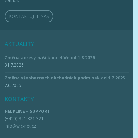
cenách.
KONTAKTUJTE NÁS
AKTUALITY
Změna adresy naší kanceláře od 1.8.2026
31.7.2026
Změna všeobecných obchodních podmínek od 1.7.2025
2.6.2025
KONTAKTY
HELPLINE – SUPPORT
(+420) 321 321 321
info@wic-net.cz