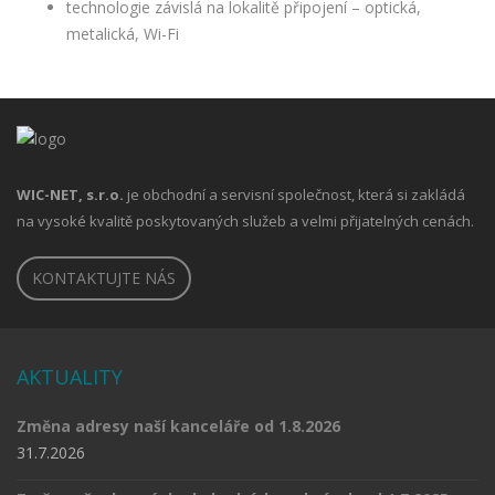
technologie závislá na lokalitě připojení – optická,
metalická, Wi-Fi
WIC-NET, s.r.o.
je obchodní a servisní společnost, která si zakládá
na vysoké kvalitě poskytovaných služeb a velmi přijatelných cenách.
KONTAKTUJTE NÁS
AKTUALITY
Změna adresy naší kanceláře od 1.8.2026
31.7.2026