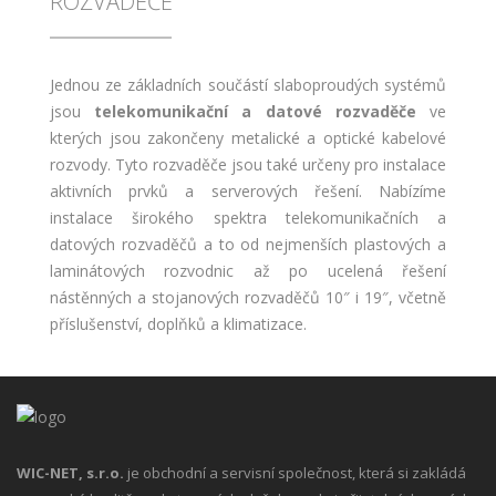
ROZVADĚČE
Jednou ze základních součástí slaboproudých systémů
jsou
telekomunikační a datové rozvaděče
ve
kterých jsou zakončeny metalické a optické kabelové
rozvody. Tyto rozvaděče jsou také určeny pro instalace
aktivních prvků a serverových řešení. Nabízíme
instalace širokého spektra telekomunikačních a
datových rozvaděčů a to od nejmenších plastových a
laminátových rozvodnic až po ucelená řešení
nástěnných a stojanových rozvaděčů 10″ i 19″, včetně
příslušenství, doplňků a klimatizace.
WIC-NET, s.r.o.
je obchodní a servisní společnost, která si zakládá