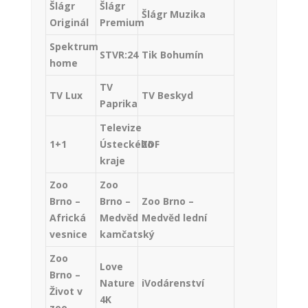
Šlágr
Šlágr
Šlágr Muzika
Originál
Premium
Spektrum
STVR:24
Tik Bohumín
home
TV
TV Lux
TV Beskyd
Paprika
Televize
1+1
Ústeckého
ZDF
kraje
Zoo
Zoo
Brno –
Brno –
Zoo Brno –
Africká
Medvěd
Medvěd lední
vesnice
kamčatský
Zoo
Love
Brno –
Nature
iVodárenství
Život v
4K
zoo