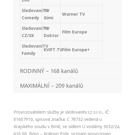
SledovaniTV
TV
Warner TV
Comedy
Gimi
SledovaniTV
TV
Film Europe
CZ/SK
Doktor
SledovaniTV
KVIFT.TV
Film Europe+
Family
RODINNÝ – 168 kanálů
MAXIMÁLNÍ – 209 kanálů
Provozovatelem služby je sledovanitv.cz s.r.o., IČ:
01607910, spisová značka: C 78732 vedená u
Krajského soudu v Brně, se sídlem U vodárny 3032/2a,
616 00, Brno – Královo Pole, seznam provozoven