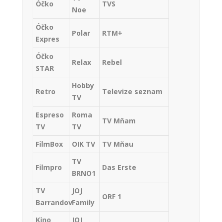
Óčko
TVS
Noe
Óčko
Polar
RTM+
Expres
Óčko
Relax
Rebel
STAR
Hobby
Retro
Televize seznam
TV
Espreso
Roma
TV Mňam
TV
TV
FilmBox
OIK TV
TV Mňau
TV
Filmpro
Das Erste
BRNO1
TV
JOJ
ORF 1
Barrandov
Family
Kino
JOJ