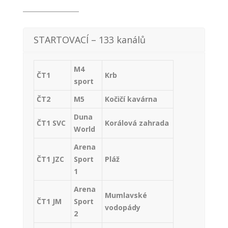
STARTOVACÍ – 133 kanálů
M4
ČT1
Krb
sport
ČT2
M5
Kočičí kavárna
Duna
ČT1 SVC
Korálová zahrada
World
Arena
ČT1 JZC
Sport
Pláž
1
Arena
Mumlavské
ČT1 JM
Sport
vodopády
2