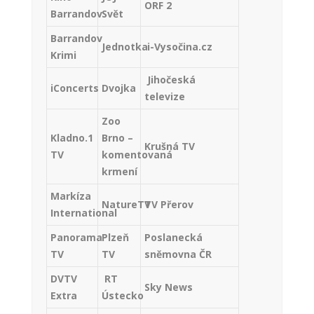
ORF 2
Barrandov
Svět
Barrandov
Jednotka
i-Vysočina.cz
Krimi
Jihočeská
iConcerts
Dvojka
televize
Zoo
Kladno.1
Brno –
Krušná TV
TV
komentovaná
krmení
Markíza
NatureTV
TV Přerov
International
Panorama
Plzeň
Poslanecká
TV
TV
sněmovna ČR
DVTV
RT
Sky News
Extra
Ústecko