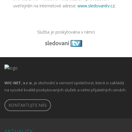
uveřejněn na internetové adrese:
www.sledovanitv.cz
;
Služba je poskytována v rámci
WIC-NET, s.r.o.
je obchodní a servisní společnost, která si zakládá
na vysoké kvalitě poskytovaných služeb a velmi přijatelných cenách.
KONTAKTUJTE NÁS
AKTUALITY