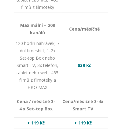
filmů z filmotéky
Maximální – 209
Cena/měsíčně
kanálů
120 hodin nahrávek, 7
dní timeshift, 1-2x
Set-top Box nebo
Smart TV, 3x telefon,
839
Kč
tablet nebo web, 455
filmů z filmotéky a
HBO MAX
Cena / měsíčně
3-
Cena/měsíčně
3-4x
4 x Set-top Box
Smart TV
+ 119 Kč
+ 119 Kč