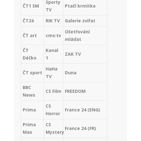
Sporty
ČT1 SM
Ptačí krmítko
TV
ČT24
RIK TV
Galerie zvířat
Ošetřování
ČT art
cms:tv
mláďat
ČT
Kanal
ZAK TV
Déčko
1
HaHa
ČT sport
Duna
TV
BBC
CS Film
FREEDOM
News
CS
Prima
France 24 (ENG)
Horror
Prima
CS
France 24 (FR)
Max
Mystery