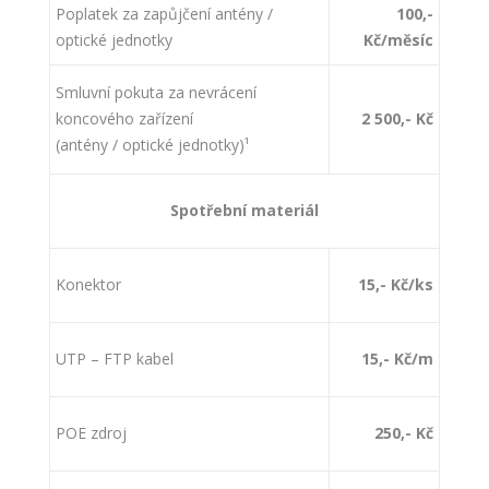
Poplatek za zapůjčení antény /
100,-
optické jednotky
Kč/měsíc
Smluvní pokuta za nevrácení
koncového zařízení
2 500,- Kč
(antény / optické jednotky)¹
Spotřební materiál
Konektor
15,- Kč/ks
UTP – FTP kabel
15,- Kč/m
POE zdroj
250,- Kč