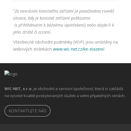
¹
Za nevrácení koncového zařízení je považována rovněž
situace, kdy je koncové zařízení poškozeno
(s přihlédnutím k běžnému opotřebení) nebo dojde-li k
jeho ztrátě či zcizení.
Všeobecné obchodní podmínky (VOP) jsou umístěny na
webových stránkách
www.wic-net.cz/ke-stazeni/
.
WIC-NET, s.r.o.
je obchodní a servisní společnost, která si zakládá
na vysoké kvalitě poskytovaných služeb a velmi přijatelných cenách.
KONTAKTUJTE NÁS