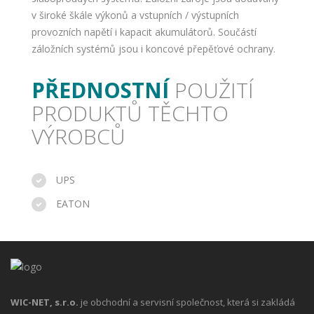
v široké škále výkonů a vstupních / výstupních
provozních napětí i kapacit akumulátorů. Součástí
záložních systémů jsou i koncové přepěťové ochrany.
PŘEDNOSTNÍ
POUŽITÍ
PRODUKTŮ TĚCHTO
VÝROBCŮ
UPS
EATON
WIC-NET, s.r.o.
je obchodní a servisní společnost, která si zakládá