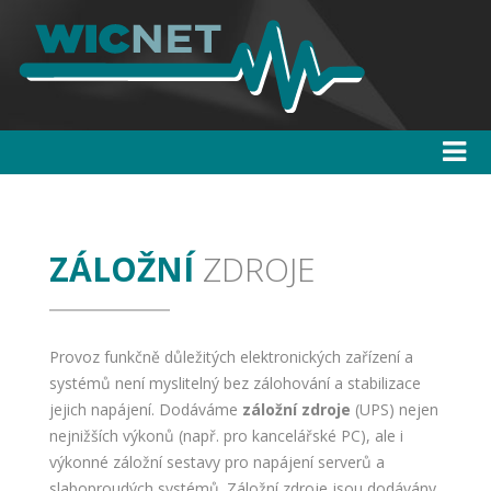
ZÁLOŽNÍ
ZDROJE
Provoz funkčně důležitých elektronických zařízení a
systémů není myslitelný bez zálohování a stabilizace
jejich napájení. Dodáváme
záložní zdroje
(UPS) nejen
nejnižších výkonů (např. pro kancelářské PC), ale i
výkonné záložní sestavy pro napájení serverů a
slaboproudých systémů. Záložní zdroje jsou dodávány